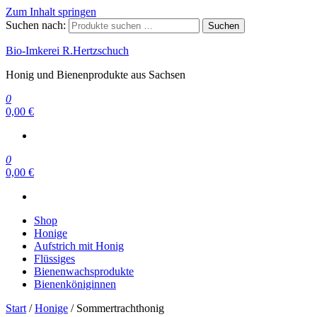
Zum Inhalt springen
Suchen nach:
Suchen
Bio-Imkerei R.Hertzschuch
Honig und Bienenprodukte aus Sachsen
0
0,00 €
0
0,00 €
Shop
Honige
Aufstrich mit Honig
Flüssiges
Bienenwachsprodukte
Bienenköniginnen
Start
/
Honige
/ Sommertrachthonig